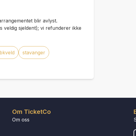
arrangementet blir avlyst.
s veldig sjeldent); vi refunderer ikke
bkveld
stavanger
Om TicketCo
Om oss