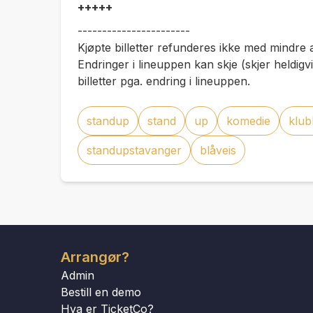
+++++
-----------------------
Kjøpte billetter refunderes ikke med mindre 
Endringer i lineuppen kan skje (skjer heldigvi
billetter pga. endring i lineuppen.
standup
stand
up
komedie
klub
standupstavanger
blåveis
Arrangør?
Admin
Bestill en demo
Hva er TicketCo?