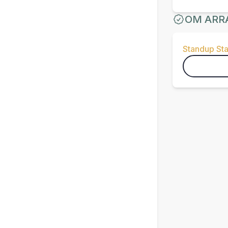
OM ARR
Standup St