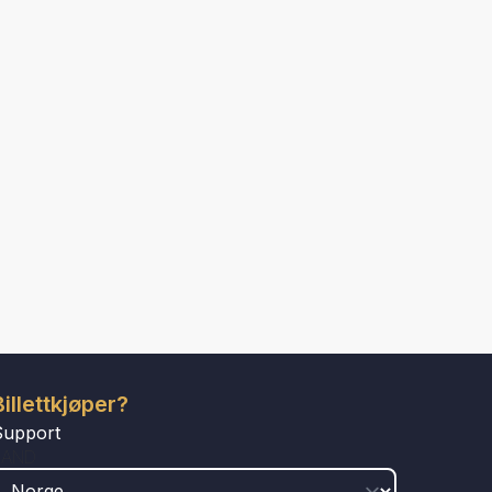
Billettkjøper?
Support
LAND