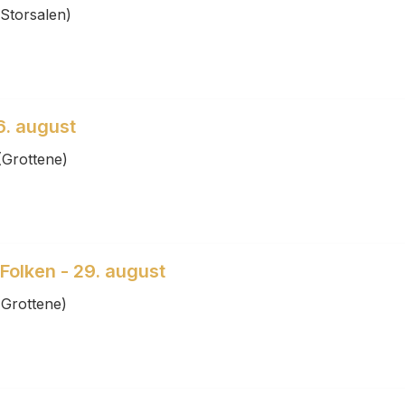
Storsalen)
6. august
(Grottene)
olken - 29. august
(Grottene)