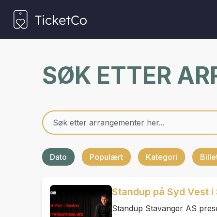
SØK ETTER A
Dato
Populært
Kategori
Bill
Standup på Syd Vest i
Standup Stavanger AS presen