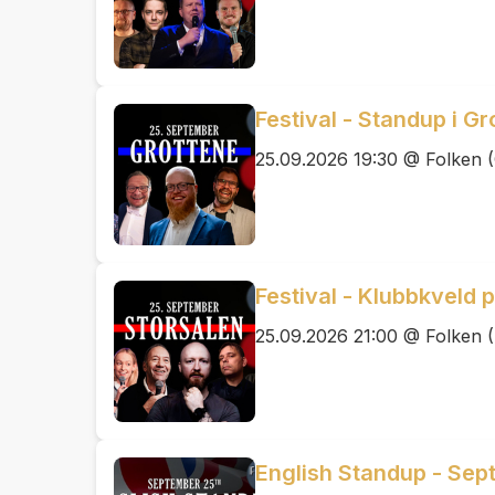
Festival - Standup i G
25.09.2026 19:30 @ Folken (
Festival - Klubbkveld 
25.09.2026 21:00 @ Folken (
English Standup - Sep