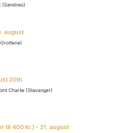
t (Sandnes)
9. august
(Grottene)
ust 20th
int Charlie (Stavanger)
 til 400 kr.) - 21. august