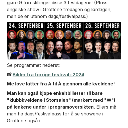
gjøre 9 forestillinger disse 3 festdagene! (Pluss
engelske show i Grottene fredagen og lørdagen,
men de er utenom dags/festivalpass.)
Se programmet nederst:
📸
Bilder fra forrige
festival i 2024
Me love latter fra A til Å gjennom alle kveldene!
Man kan også kjøpe enkeltbilletter til bare
"klubbkveldene i Storsalen" (markert med "
🎟️")
på lenkene under i programoversikten.
Ellers må
man ha dags/festivalpass for å se showene i
Grottene også
ℹ️