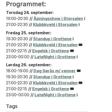
Programmet:
Torsdag 24. september:
19:00-20:30
//
Åpningsshow i Storsalen
ℹ️
21:00-22:30
//
Klubbkveld i Storsalen
ℹ️
Fredag 25. september:
19:30-20:30
//
Standup i Grottene
ℹ️
21:00-22:30
//
Klubbkveld i Storsalen
🎟️
21:00-22:15
//
Engelsk i Grottene
🎟️
23:00-00:00
//
LateNight i Grottene
ℹ️
Lørdag 26. september:
18:00-19:00
//
Dag Sørås m/ venner
🎟️
19:30-20:30
//
Standup i Grottene
ℹ️
21:00-22:30
//
Klubbkveld i Storsalen
🎟️
21:00-22:15
//
Engelsk i Grottene
🎟️
23:00-00:00
//
LateNight i Grottene
ℹ️
Tags