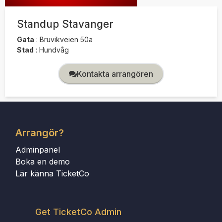
Standup Stavanger
Gata
:
Bruvikveien 50a
Stad
:
Hundvåg
Kontakta arrangören
Arrangör?
Adminpanel
Boka en demo
Lär känna TicketCo
Get TicketCo Admin