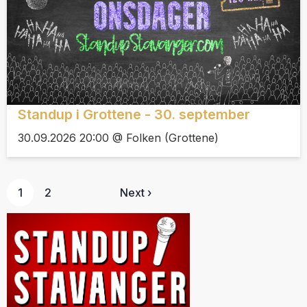
Standup i Grottene - 30. september
30.09.2026 20:00 @ Folken (Grottene)
1
2
Next ›