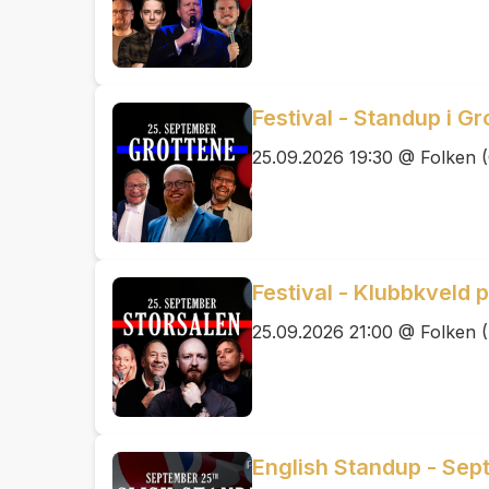
Festival - Standup i G
25.09.2026 19:30 @ Folken (
Festival - Klubbkveld 
25.09.2026 21:00 @ Folken (
English Standup - Sep