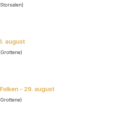
Storsalen)
6. august
(Grottene)
olken - 29. august
(Grottene)