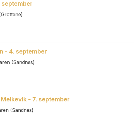
2. september
(Grottene)
n - 4. september
aren (Sandnes)
 Melkevik - 7. september
aren (Sandnes)