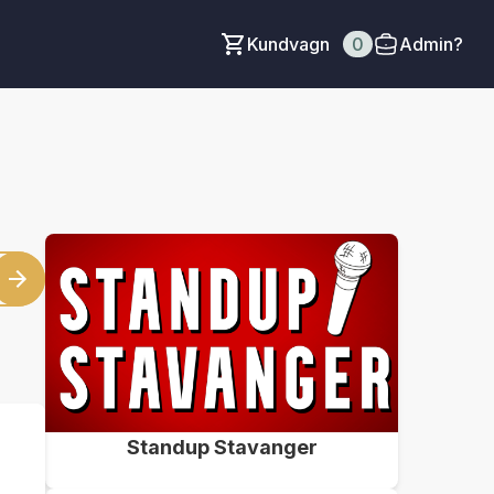
Kundvagn
0
Admin?
Standup Stavanger