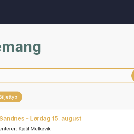
nemang
Biljettyp
 Sandnes - Lørdag 15. august
terer: Kjetil Melkevik