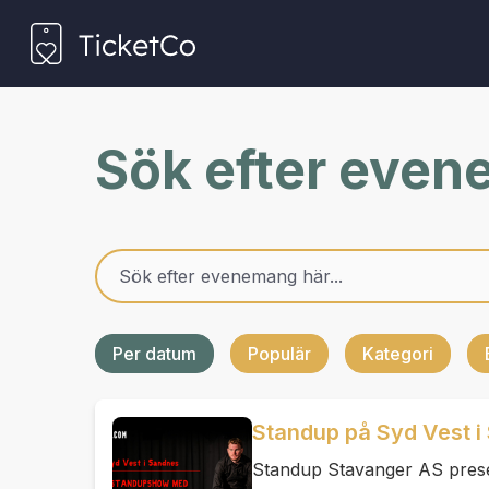
Sök efter eve
Per datum
Populär
Kategori
Standup på Syd Vest i
Standup Stavanger AS presen