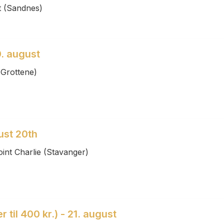
t (Sandnes)
9. august
(Grottene)
ust 20th
int Charlie (Stavanger)
 til 400 kr.) - 21. august