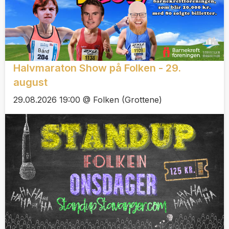
Halvmaraton Show på Folken - 29.
august
29.08.2026 19:00 @ Folken (Grottene)