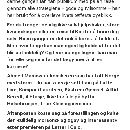
denne gangen tar han publikum med på en reise
gjennom alle strategiene – gode og tvilsomme – han
har brukt for å overleve livets tøffeste øyeblikk.
For du trenger nemlig ikke selvhjelpsbøker, store
livsendringer eller en reise til Bali for å finne deg
selv. Noen ganger er det nok å bare... å holde ut.
Men hvor lenge kan man egentlig holde ut før det
blir uutholdelig? Og hvor mange løgner kan man
fortelle seg selv før det begynner å bli en
karriere?
Ahmed Mamow er komikeren som har tatt Norge
med storm – du har kanskje sett ham på Latter
Live, Kompani Lauritsen, Ekstrem Gjemsel, Alltid
Beredt, 4 Etasje, Ikke lov å le på hytta,
Helsebrusjan, True Klein og mye mer.
Aftenposten koste seg på forestillingen og kalte
den «ulidelig morsom» og «gøy og interessant»
etter premieren på Latter i Oslo.